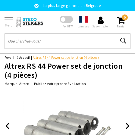
La plus large gamme en Belgique
0
Menu
Langues
In/ex BTW
Se connecter
Panier
Revenir à Accueil
|
Altrex RS 44 Power set de jonction (4 pièces)
Altrex RS 44 Power set de jonction
(4 pièces)
|
Publiez votre propre évaluation
Marque:
Altrex