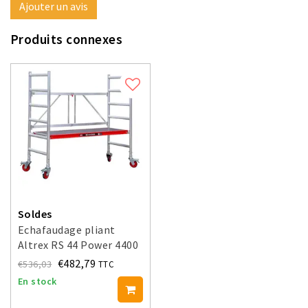
Ajouter un avis
Produits connexes
Soldes
Echafaudage pliant
Altrex RS 44 Power 4400
€482,79
€536,03
TTC
En stock