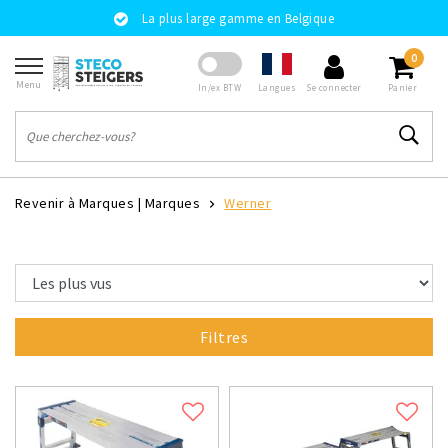
La plus large gamme en Belgique
0
Menu
Langues
In/ex BTW
Se connecter
Panier
Revenir à Marques
|
Marques
Werner
Filtres