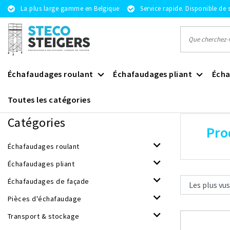
La plus large gamme en Belgique
Service rapide. Disponible de 
Échafaudages roulant
Échafaudages pliant
Écha
Toutes les catégories
Revenir à Mots-clés
|
Mots-clés
Altrex vouwladder
Catégories
Pro
Échafaudages roulant
Échafaudages pliant
Échafaudages de façade
Pièces d'échafaudage
Transport & stockage