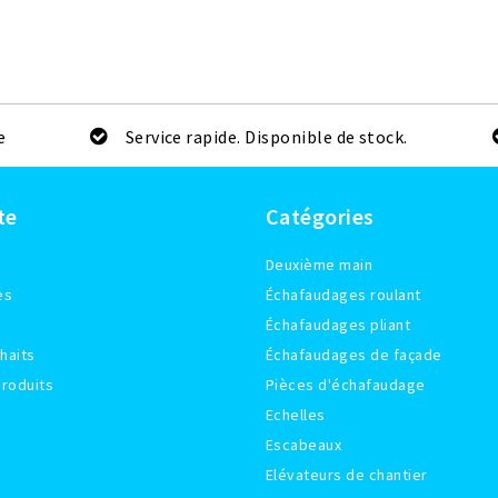
e
Service rapide. Disponible de stock.
te
Catégories
Deuxième main
es
Échafaudages roulant
Échafaudages pliant
haits
Échafaudages de façade
roduits
Pièces d'échafaudage
Echelles
Escabeaux
Elévateurs de chantier