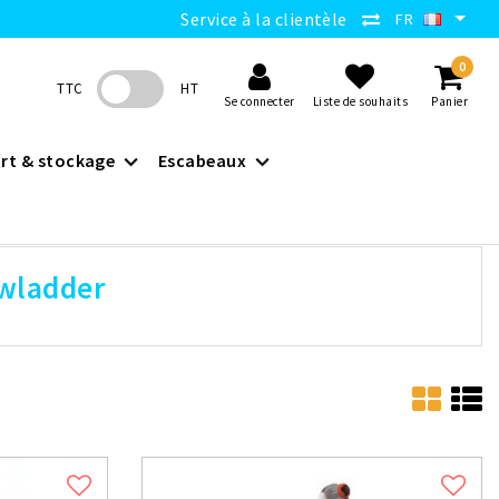
Service à la clientèle
FR
0
TTC
HT
Se connecter
Liste de souhaits
Panier
rt & stockage
Escabeaux
uwladder