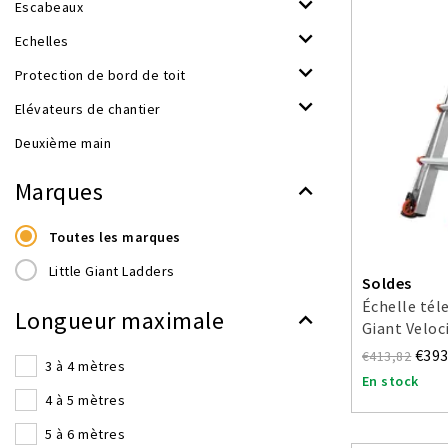
Escabeaux
Echelles
Protection de bord de toit
Elévateurs de chantier
Deuxième main
Marques
Toutes les marques
Little Giant Ladders
Soldes
Échelle tél
Longueur maximale
Giant Veloc
€393
€413,82
3 à 4 mètres
En stock
4 à 5 mètres
5 à 6 mètres