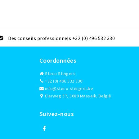
Des conseils professionnels +32 (0) 496 532 330
Coordonnées
Steco Steigers
+32 (0) 496 532 330
info@steco-steigers.be
Elerweg 57, 3680 Maaseik, België
Suivez-nous