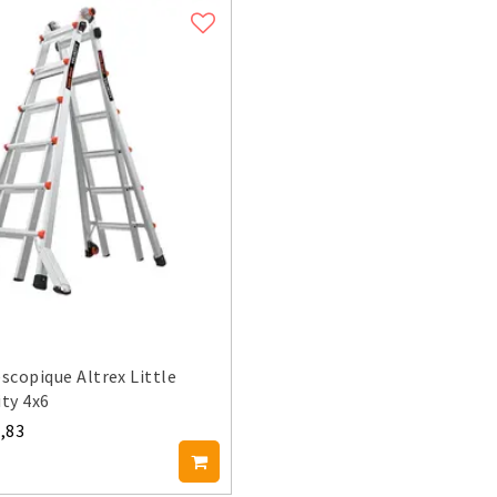
escopique Altrex Little
ity 4x6
,83