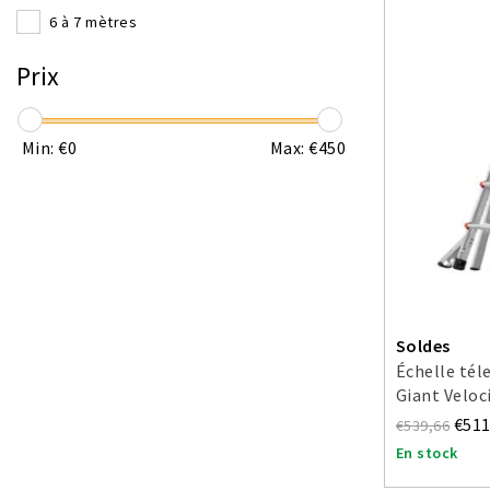
6 à 7 mètres
Prix
Min: €
0
Max: €
450
Soldes
Échelle tél
Giant Veloc
€511
€539,66
En stock