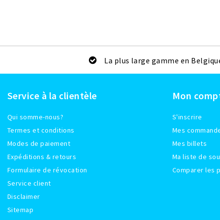
La plus large gamme en Belgiqu
Service à la clientèle
Mon comp
Qui somme-nous?
S'inscrire
Termes et conditions
Mes command
Modes de paiement
Mes billets
Expéditions & retours
Ma liste de sou
Formulaire de révocation
Comparer les p
Service client
Disclaimer
Sitemap