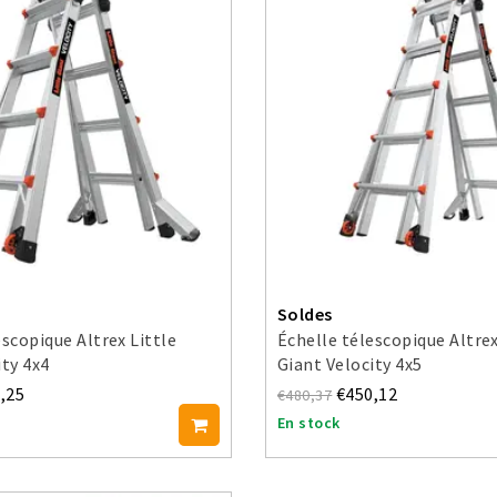
Soldes
escopique Altrex Little
Échelle télescopique Altrex
ity 4x4
Giant Velocity 4x5
,25
€450,12
€480,37
En stock