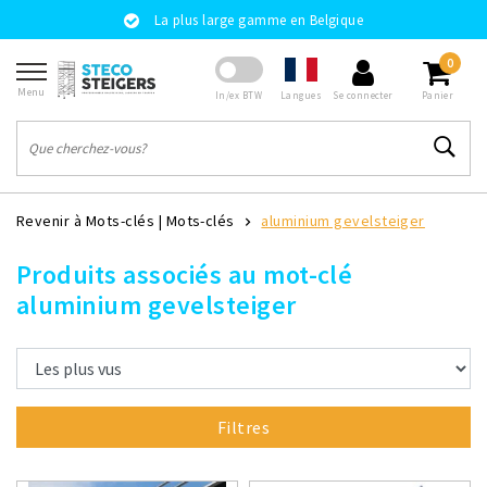
La plus large gamme en Belgique
0
Menu
Langues
In/ex BTW
Se connecter
Panier
Revenir à Mots-clés
|
Mots-clés
aluminium gevelsteiger
Produits associés au mot-clé
aluminium gevelsteiger
Filtres