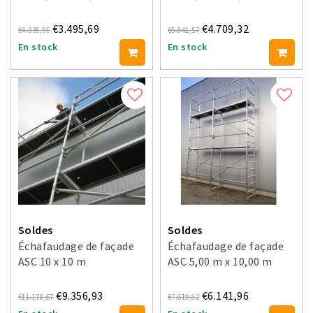
€3.495,69
€4.709,32
€4.335,95
€5.841,57
En stock
En stock
Soldes
Soldes
Échafaudage de façade
Échafaudage de façade
ASC 10 x 10 m
ASC 5,00 m x 10,00 m
€9.356,93
€6.141,96
€11.178,67
€7.619,82