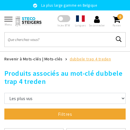
La plus large gamme en Belgique
0
Menu
Langues
In/ex BTW
Se connecter
Panier
Revenir à Mots-clés
|
Mots-clés
dubbele trap 4 treden
Produits associés au mot-clé dubbele
trap 4 treden
Filtres