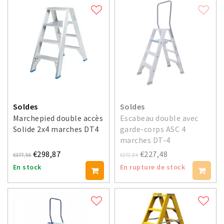
Soldes
Soldes
Marchepied double accès
Escabeau double avec
Solide 2x4 marches DT4
garde-corps ASC 4
marches DT-4
€298,87
€227,48
€377,56
€271,84
En stock
En rupture de stock