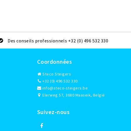
Des conseils professionnels +32 (0) 496 532 330
Coordonnées
Steco Steigers
+32 (0) 496 532 330
info@steco-steigers.be
Elerweg 57, 3680 Maaseik, België
Suivez-nous