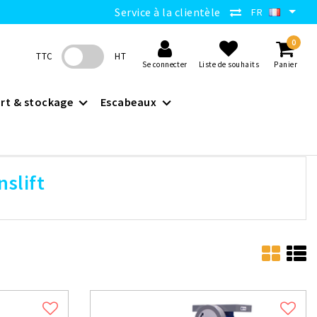
Service à la clientèle
FR
0
TTC
HT
Se connecter
Liste de souhaits
Panier
rt & stockage
Escabeaux
slift