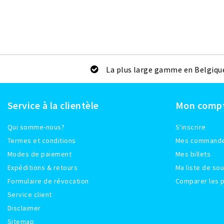
La plus large gamme en Belgiqu
Service à la clientèle
Mon comp
Qui somme-nous?
S'inscrire
Termes et conditions
Mes command
Modes de paiement
Mes billets
Expéditions & retours
Ma liste de sou
Formulaire de révocation
Comparer les p
Service client
Disclaimer
Sitemap