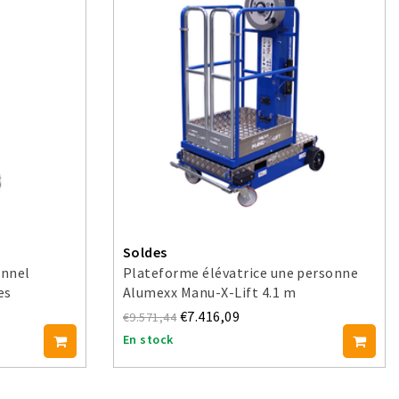
Soldes
onnel
Plateforme élévatrice une personne
es
Alumexx Manu-X-Lift 4.1 m
€7.416,09
€9.571,44
En stock