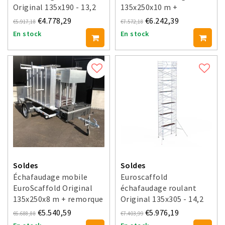
Original 135x190 - 13,2
135x250x10 m +
m hauteur travail
remorque fermée
€4.778,29
€6.242,39
€5.917,18
€7.572,18
En stock
En stock
Soldes
Soldes
Échafaudage mobile
Euroscaffold
EuroScaffold Original
échafaudage roulant
135x250x8 m + remorque
Original 135x305 - 14,2
fermée
m hauteur travail
€5.540,59
€5.976,19
€6.688,88
€7.403,99