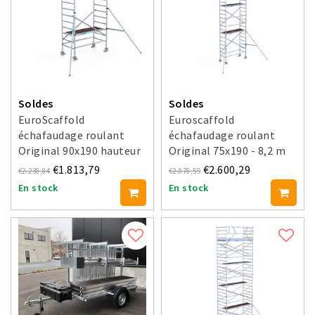
Soldes
Soldes
EuroScaffold
Euroscaffold
échafaudage roulant
échafaudage roulant
Original 90x190 hauteur
Original 75x190 - 8,2 m
travail 5,2 m
hauteur travail
€1.813,79
€2.600,29
€2.238,84
€2.878,59
En stock
En stock