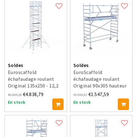
Soldes
Soldes
Euroscaffold
EuroScaffold
échafaudage roulant
échafaudage roulant
Original 135x250 - 12,2
Original 90x305 hauteur
m hauteur travail
travail 4,2 m
€4.838,79
€1.547,59
€6.003,28
€1.910,67
En stock
En stock