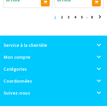
En stock
En stock
...
1
2
3
4
5
8
Service à la clientèle
Mon compte
Catégories
Coordonnées
Suivez-nous