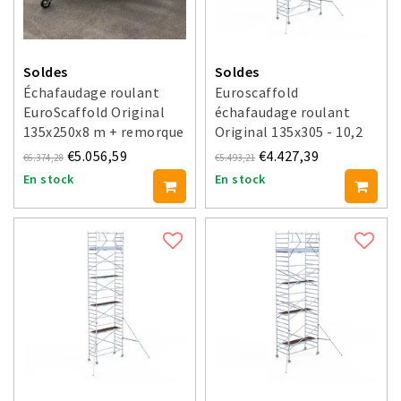
Soldes
Soldes
Échafaudage roulant
Euroscaffold
EuroScaffold Original
échafaudage roulant
135x250x8 m + remorque
Original 135x305 - 10,2
m hauteur travail
€5.056,59
€4.427,39
€6.374,28
€5.493,21
En stock
En stock