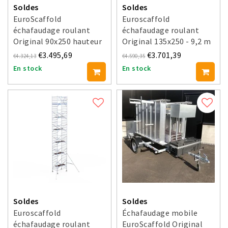
Soldes
Soldes
EuroScaffold
Euroscaffold
échafaudage roulant
échafaudage roulant
Original 90x250 hauteur
Original 135x250 - 9,2 m
travail 10,2 m
hauteur travail
€3.495,69
€3.701,39
€4.324,13
€4.590,35
En stock
En stock
Soldes
Soldes
Euroscaffold
Échafaudage mobile
échafaudage roulant
EuroScaffold Original