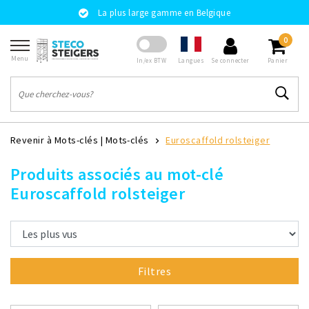
La plus large gamme en Belgique
0
Menu
Langues
In/ex BTW
Se connecter
Panier
Revenir à Mots-clés
|
Mots-clés
Euroscaffold rolsteiger
Produits associés au mot-clé
Euroscaffold rolsteiger
Filtres