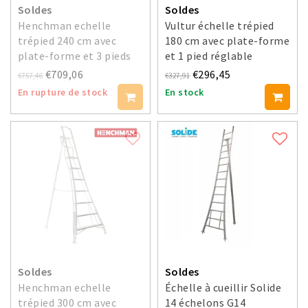
Soldes
Soldes
Henchman echelle
Vultur échelle trépied
trépied 240 cm avec
180 cm avec plate-forme
plate-forme et 3 pieds
et 1 pied réglable
réglables
€709,06
€296,45
€757,46
€327,91
En rupture de stock
En stock
Soldes
Soldes
Henchman echelle
Échelle à cueillir Solide
trépied 300 cm avec
14 échelons G14