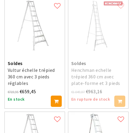
Soldes
Soldes
Vultur échelle trépied
Henchman echelle
360 cm avec 3 pieds
trépied 360 cm avec
réglables
plate-forme et 3 pieds
réglables
€659,45
€963,16
€719,95
€1.049,07
En stock
En rupture de stock