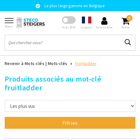
La plus large gamme en Belgique
0
Menu
Langues
In/ex BTW
Se connecter
Panier
Revenir à Mots-clés
|
Mots-clés
fruitladder
Produits associés au mot-clé
fruitladder
Filtres