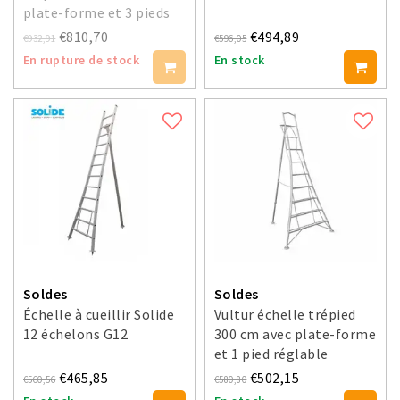
plate-forme et 3 pieds
réglables
€810,70
€494,89
€932,91
€596,05
En rupture de stock
En stock
Soldes
Soldes
Échelle à cueillir Solide
Vultur échelle trépied
12 échelons G12
300 cm avec plate-forme
et 1 pied réglable
€465,85
€502,15
€560,56
€580,80