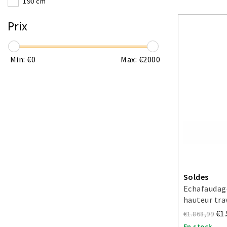
190 cm
Prix
Min: €
0
Max: €
2000
Soldes
Echafaudage
hauteur tra
€1
€1.868,99
En stock