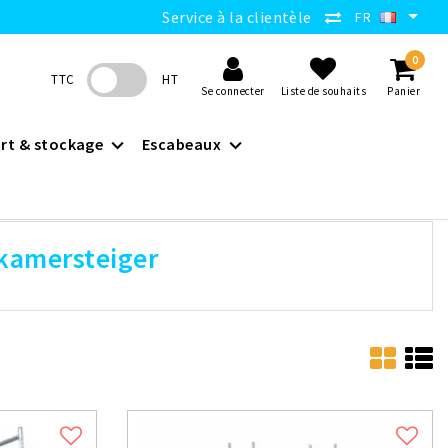
Service à la clientèle
FR
0
TTC
HT
Se connecter
Liste de souhaits
Panier
rt & stockage
Escabeaux
 kamersteiger