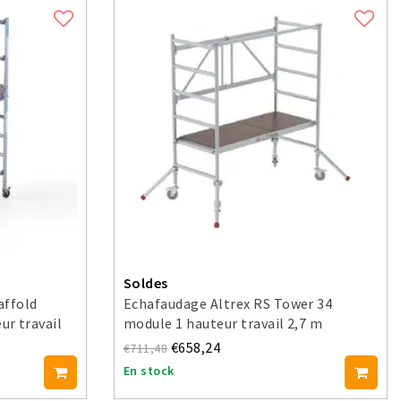
Soldes
affold
Echafaudage Altrex RS Tower 34
r travail
module 1 hauteur travail 2,7 m
€658,24
€711,48
En stock