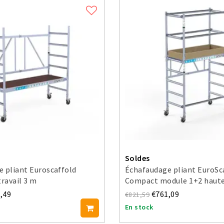
Soldes
 pliant Euroscaffold
Échafaudage pliant EuroSc
travail 3 m
Compact module 1+2 hauteu
3,5 m
,49
€761,09
€821,59
En stock