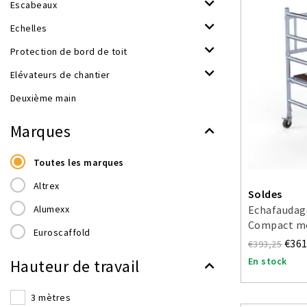
Escabeaux
Echelles
Protection de bord de toit
Elévateurs de chantier
Deuxième main
Marques
Toutes les marques
Altrex
Soldes
Alumexx
Echafaudage
Compact mod
Euroscaffold
€361
€393,25
En stock
Hauteur de travail
3 mètres