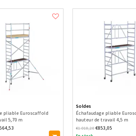
Soldes
 pliable Euroscaffold
Échafaudage pliable Euros
vail 5,70 m
hauteur de travail 4,5 m
.564,53
€853,05
€1.018,20
En stock