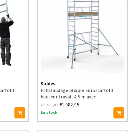
Soldes
caffold
Échafaudage pliable Euroscaffold
hauteur travail 4,5 m avec
stabilisateurs
€1.082,95
€1.286,81
En stock