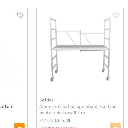
Soldes
caffold
Alumexx échafaudage pliant Eco Line
hauteur de travail 3 m
€325,49
€372,45
En rupture de stock