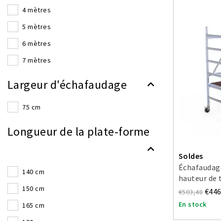
4 mètres
5 mètres
6 mètres
7 mètres
Largeur d'échafaudage
75 cm
Longueur de la plate-forme
Soldes
Échafaudage
140 cm
hauteur de 
150 cm
€446
€503,48
En stock
165 cm