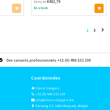
€482,79
€543,46
En stock
1
2
Des conseils professionnels +32 (0) 496 532 330
Coordonnées
Steco Steigers
+32 (0) 496 532 330
info@steco-steigers.be
Elerweg 57, 3680 Maaseik, België