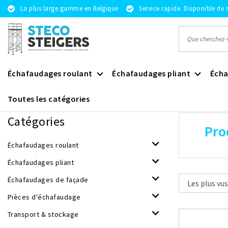
La plus large gamme en Belgique
Service rapide. Disponible de 
Échafaudages roulant
Échafaudages pliant
Écha
Toutes les catégories
Revenir à Mots-clés
|
Mots-clés
goedkope kamersteiger
Catégories
Pro
Échafaudages roulant
Échafaudages pliant
Échafaudages de façade
Pièces d'échafaudage
Transport & stockage