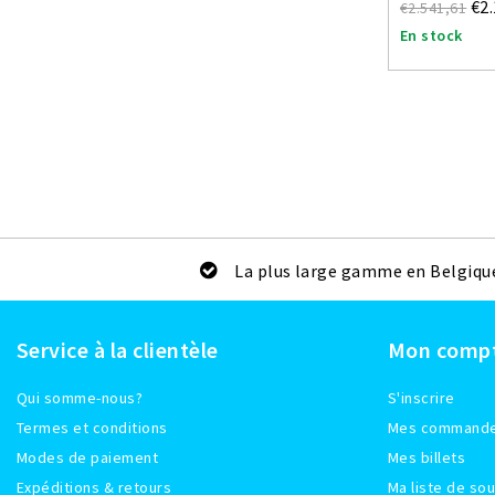
€2
€2.541,61
En stock
La plus large gamme en Belgiqu
Service à la clientèle
Mon comp
Qui somme-nous?
S'inscrire
Termes et conditions
Mes command
Modes de paiement
Mes billets
Expéditions & retours
Ma liste de sou