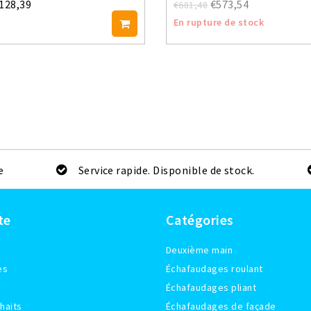
.128,39
€573,54
€681,48
En rupture de stock
e
Service rapide. Disponible de stock.
te
Catégories
Deuxième main
es
Échafaudages roulant
Échafaudages pliant
haits
Échafaudages de façade