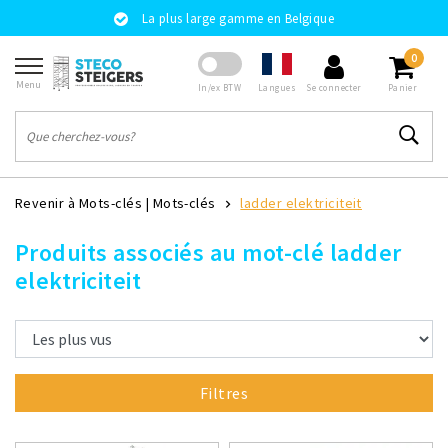
La plus large gamme en Belgique
0
Menu
Langues
In/ex BTW
Se connecter
Panier
Revenir à Mots-clés
|
Mots-clés
ladder elektriciteit
Produits associés au mot-clé ladder
elektriciteit
Filtres