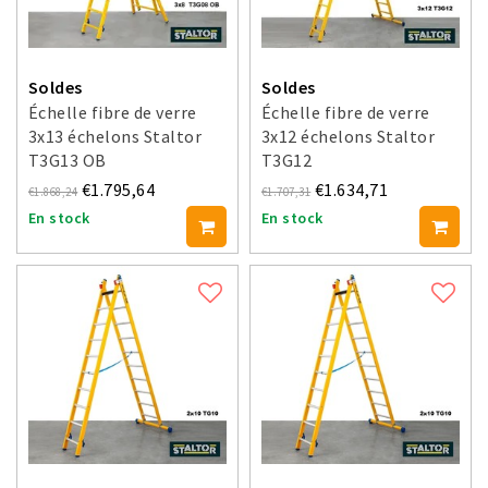
Soldes
Soldes
Échelle fibre de verre
Échelle fibre de verre
3x13 échelons Staltor
3x12 échelons Staltor
T3G13 OB
T3G12
€1.795,64
€1.634,71
€1.868,24
€1.707,31
En stock
En stock