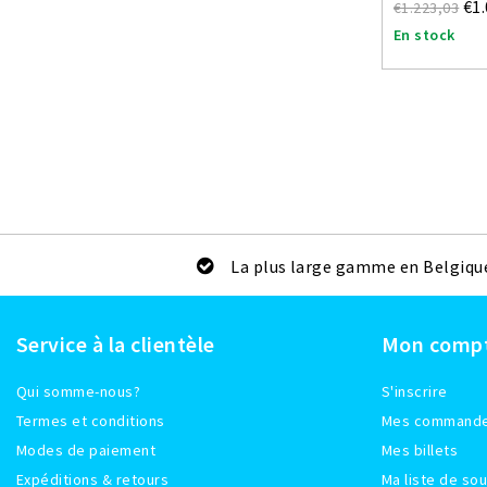
€1
€1.223,03
En stock
La plus large gamme en Belgiqu
Service à la clientèle
Mon comp
Qui somme-nous?
S'inscrire
Termes et conditions
Mes command
Modes de paiement
Mes billets
Expéditions & retours
Ma liste de sou