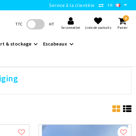
Service à la clientèle
FR
0
TTC
HT
Se connecter
Liste de souhaits
Panier
rt & stockage
Escabeaux
iging