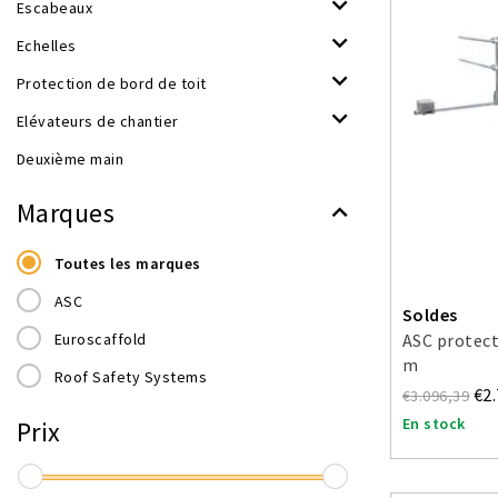
Escabeaux
Echelles
Protection de bord de toit
Elévateurs de chantier
Deuxième main
Marques
Toutes les marques
ASC
Soldes
Euroscaffold
ASC protect
m
Roof Safety Systems
€2
€3.096,39
En stock
Prix