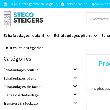
La plus large gamme en Belgique
Service rapide. Disponible de 
Échafaudages roulant
Échafaudages pliant
Écha
Toutes les catégories
Revenir à Mots-clés
|
Mots-clés
randbeveiliging
Catégories
Pro
Échafaudages roulant
Échafaudages pliant
Échafaudages de façade
Pièces d'échafaudage
Transport & stockage