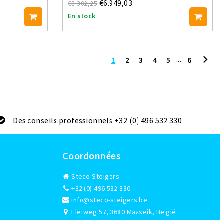
€6.949,03
€8.302,25
En stock
...
1
2
3
4
5
6
Des conseils professionnels +32 (0) 496 532 330
Coordonnées
Steco Steigers
+32 (0) 496 532 330
info@steco-steigers.be
Elerweg 57, 3680 Maaseik, België