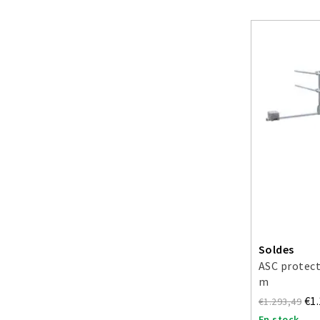
Soldes
ASC protect
m
€1
€1.293,49
En stock