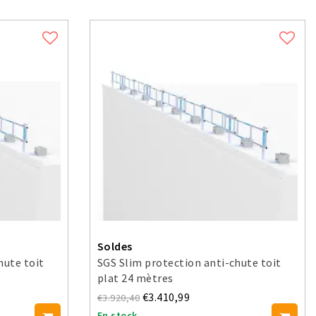
Soldes
hute toit
SGS Slim protection anti-chute toit
plat 24 mètres
€3.410,99
€3.920,40
En stock