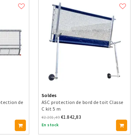
Soldes
otection de
ASC protection de bord de toit Classe
C kit 5 m
€1.842,83
€2.201,49
En stock