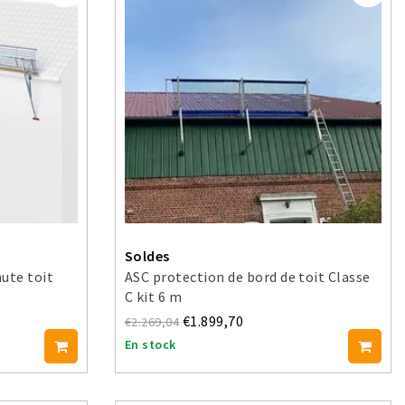
Soldes
ute toit
ASC protection de bord de toit Classe
C kit 6 m
€1.899,70
€2.269,04
En stock