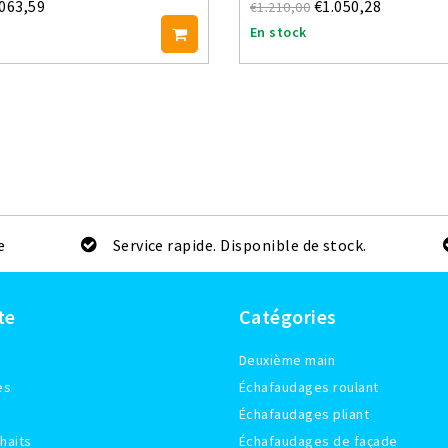
.063,59
€1.050,28
€1.210,00
En stock
e
Service rapide. Disponible de stock.
te
Catégories
Deuxième main
es
Échafaudages roulant
Échafaudages pliant
haits
Échafaudages de façade