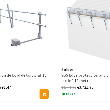
Soldes
ion de bord de toit plat 18
SGS Edge protection antich
incliné 12 mètres
.791,47
€3.721,96
€4.446,41
En stock