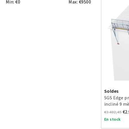
Min: €
0
Max: €
9500
Soldes
SGS Edge pr
incliné 9 m
€2
€3.482,45
En stock