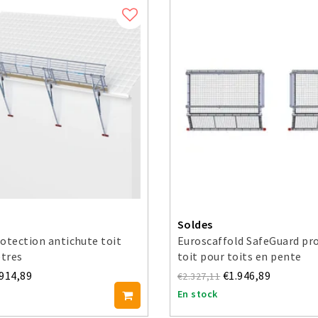
Soldes
otection antichute toit
Euroscaffold SafeGuard pr
ètres
toit pour toits en pente
.914,89
€1.946,89
€2.327,11
En stock