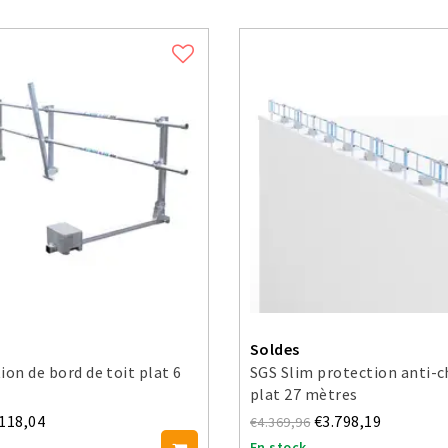
Soldes
ion de bord de toit plat 6
SGS Slim protection anti-c
plat 27 mètres
.118,04
€3.798,19
€4.369,96
En stock