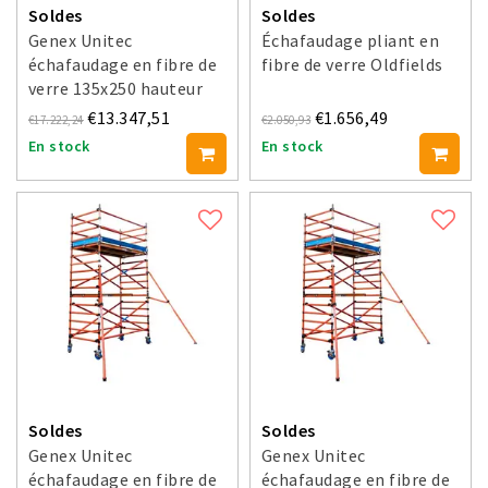
Soldes
Soldes
Genex Unitec
Échafaudage pliant en
échafaudage en fibre de
fibre de verre Oldfields
verre 135x250 hauteur
travail 8 m
€13.347,51
€1.656,49
€17.222,24
€2.050,93
En stock
En stock
Soldes
Soldes
Genex Unitec
Genex Unitec
échafaudage en fibre de
échafaudage en fibre de