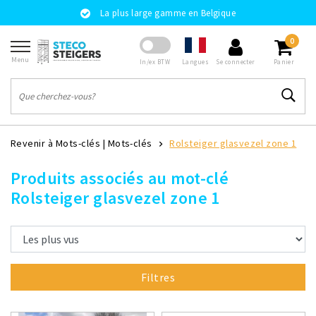
La plus large gamme en Belgique
0
Menu
Langues
In/ex BTW
Se connecter
Panier
Revenir à Mots-clés
|
Mots-clés
Rolsteiger glasvezel zone 1
Produits associés au mot-clé
Rolsteiger glasvezel zone 1
Filtres