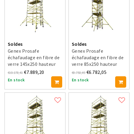
Soldes
Soldes
Genex Prosafe
Genex Prosafe
échafaudage en fibre de
échafaudage en fibre de
verre 145x250 hauteur
verre 85x250 hauteur
travail 6 m
travail 6 m
€7.889,20
€6.782,05
€10.178,41
€8.750,49
En stock
En stock