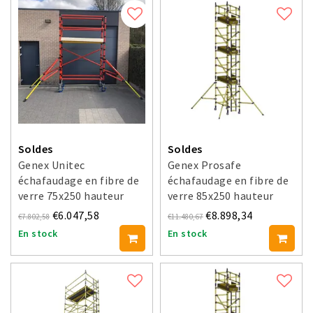
Soldes
Soldes
Genex Unitec
Genex Prosafe
échafaudage en fibre de
échafaudage en fibre de
verre 75x250 hauteur
verre 85x250 hauteur
travail 4 m
travail 8 m
€6.047,58
€8.898,34
€7.802,58
€11.480,67
En stock
En stock