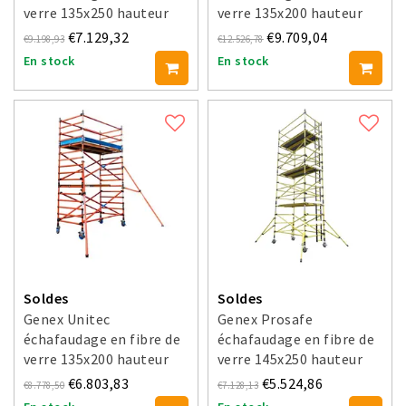
verre 135x250 hauteur
verre 135x200 hauteur
travail 4 m
travail 6 m
€7.129,32
€9.709,04
€9.198,93
€12.526,78
En stock
En stock
Soldes
Soldes
Genex Unitec
Genex Prosafe
échafaudage en fibre de
échafaudage en fibre de
verre 135x200 hauteur
verre 145x250 hauteur
travail 4 m
travail 4 m
€6.803,83
€5.524,86
€8.778,50
€7.128,13