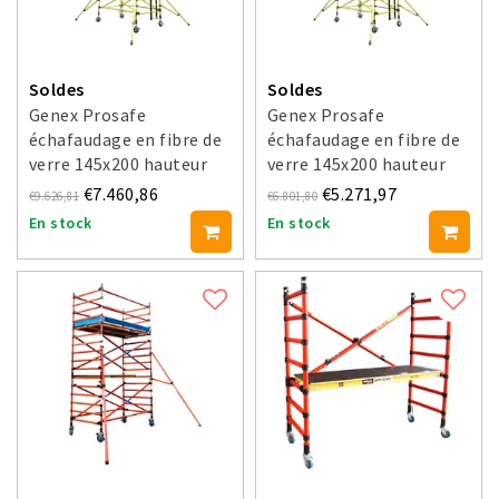
Soldes
Soldes
Genex Prosafe
Genex Prosafe
échafaudage en fibre de
échafaudage en fibre de
verre 145x200 hauteur
verre 145x200 hauteur
travail 6 m
travail 4 m
€7.460,86
€5.271,97
€9.626,81
€6.801,80
En stock
En stock