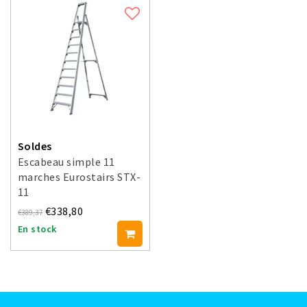
Soldes
Escabeau simple 11
marches Eurostairs STX-
11
€338,80
€389,37
En stock