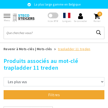
La plus large gamme en Belgique
0
Menu
Langues
In/ex BTW
Se connecter
Panier
Revenir à Mots-clés
|
Mots-clés
trapladder 11 treden
Produits associés au mot-clé
trapladder 11 treden
Filtres