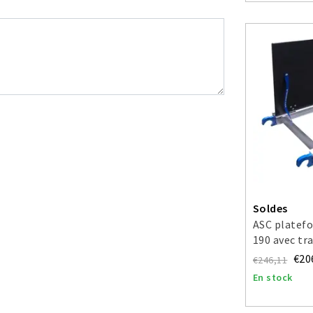
Soldes
ASC platef
190 avec tr
€20
€246,11
En stock