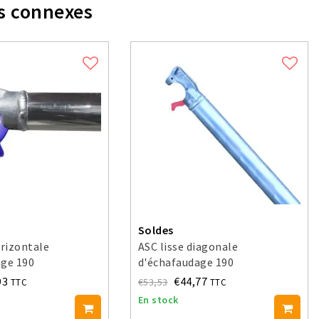
s connexes
Soldes
orizontale
ASC lisse diagonale
age 190
d'échafaudage 190
93
€44,77
€53,53
TTC
TTC
En stock