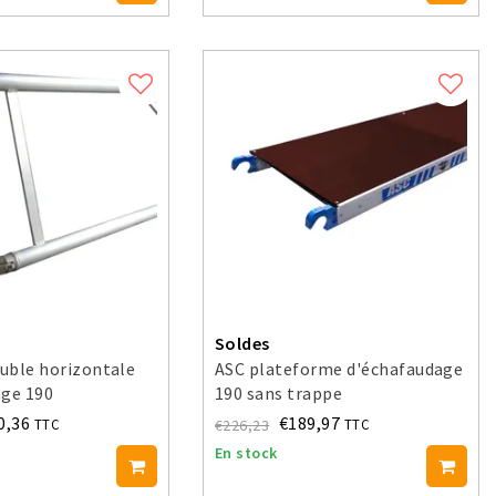
Soldes
ouble horizontale
ASC plateforme d'échafaudage
age 190
190 sans trappe
0,36
€189,97
€226,23
TTC
TTC
En stock