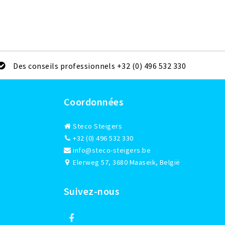
Des conseils professionnels +32 (0) 496 532 330
Coordonnées
Steco Steigers
+32 (0) 496 532 330
info@steco-steigers.be
Elerweg 57, 3680 Maaseik, België
Suivez-nous