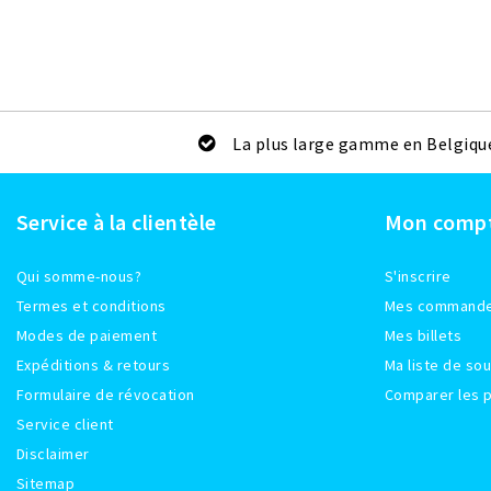
La plus large gamme en Belgiqu
Service à la clientèle
Mon comp
Qui somme-nous?
S'inscrire
Termes et conditions
Mes command
Modes de paiement
Mes billets
Expéditions & retours
Ma liste de sou
Formulaire de révocation
Comparer les p
Service client
Disclaimer
Sitemap