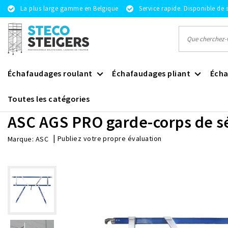
La plus large gamme en Belgique
Service rapide. Disponible de 
Échafaudages roulant
Échafaudages pliant
Écha
Toutes les catégories
Revenir à Accueil
|
ASC AGS PRO garde-corps de sécurité 190
ASC AGS PRO garde-corps de sé
|
Publiez votre propre évaluation
Marque:
ASC