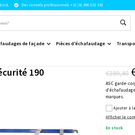
stock.
Des conseils professionnels +32 (0) 496 532 330
faudages de façade
Pièces d'échafaudage
Transpo
curité 190
€289,40
ASC garde-cor
d'échafaudage
marques.
Ajouter à l
Afficher le co
En stock