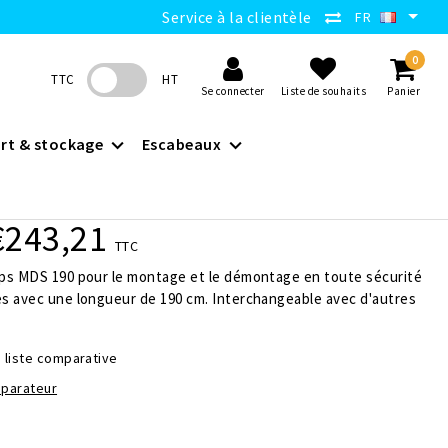
Service à la clientèle
FR
0
TTC
HT
Se connecter
Liste de souhaits
Panier
rt & stockage
Escabeaux
€243,21
TTC
ps MDS 190 pour le montage et le démontage en toute sécurité
s avec une longueur de 190 cm. Interchangeable avec d'autres
a liste comparative
mparateur