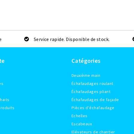
e
Service rapide. Disponible de stock.
te
Catégories
Deuxième main
es
Échafaudages roulant
Échafaudages pliant
haits
Échafaudages de façade
roduits
Pièces d'échafaudage
Echelles
Escabeaux
Elévateurs de chantier