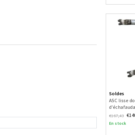
Soldes
ASC lisse d
d'échafaud
€14
€167,43
En stock